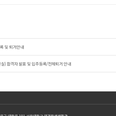
등록 및 퇴거안내
인실) 합격자 발표 및 입주등록/전체퇴거 안내
 종로구 대학로 101 서울대학교 연건학생생활관