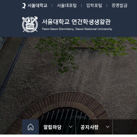
바
서울대학교
서울대포털
입학포털
증명발급
로
가
기
메
뉴
알림마당
공지사항