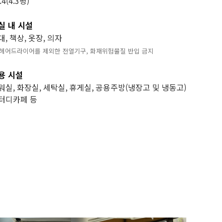
.4(4.3평)
실 내 시설
대, 책상, 옷장, 의자
 헤어드라이어를 제외한 전열기구, 화재위험물질 반입 금지
용 시설
워실, 화장실, 세탁실, 휴게실, 공용주방(냉장고 및 냉동고)
터디카페 등