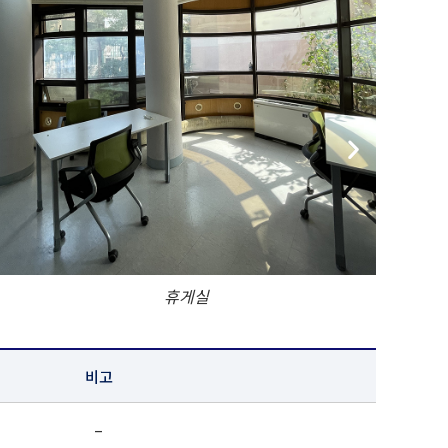
휴게실
비고
–