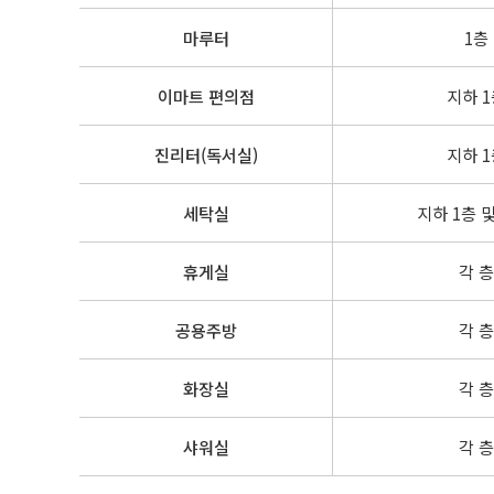
마루터
1층
이마트 편의점
지하 1
진리터(독서실)
지하 1
세탁실
지하 1층 및
휴게실
각 층
공용주방
각 층
화장실
각 층
샤워실
각 층