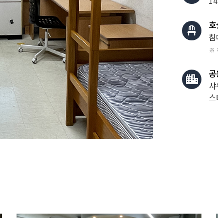
14
호
침
※
공
샤
스