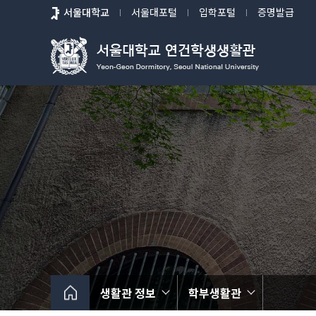
바
서울대학교
서울대포털
입학포털
증명발급
로
가
기
메
뉴
생활관 정보
학부생활관