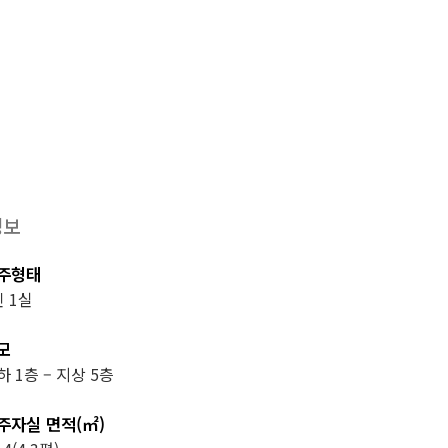
정보
주형태
인 1실
모
하 1층 – 지상 5층
주자실 면적(㎡)