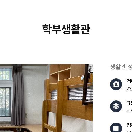
학부생활관
생활관 
거
2
규
지
입